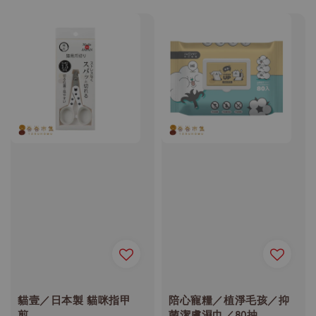
price
貓壹／日本製 貓咪指甲
陪心寵糧／植淨毛孩／抑
剪
菌潔膚濕巾／80抽