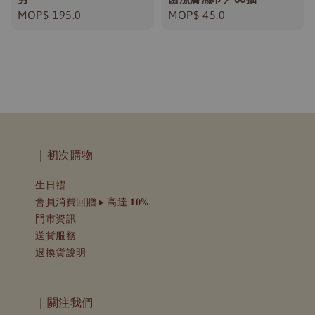
Regular
MOP$ 195.0
Regular
MOP$ 45.0
price
price
｜初次購物
生日禮
會員消費回贈 ▸ 高達 𝟏𝟎%
門市資訊
送貨服務
退換貨說明
｜關注我們