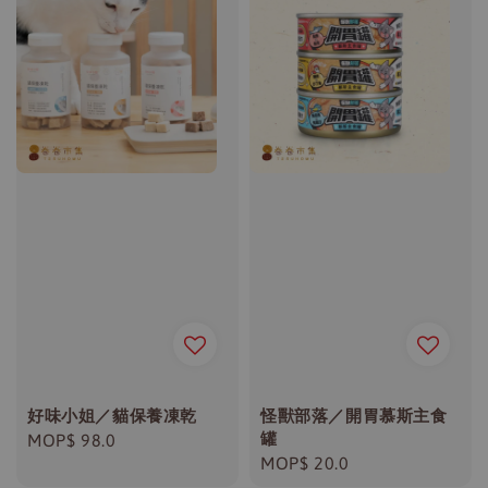
好味小姐／貓保養凍乾
怪獸部落／開胃慕斯主食
罐
Regular
MOP$ 98.0
Regular
MOP$ 20.0
price