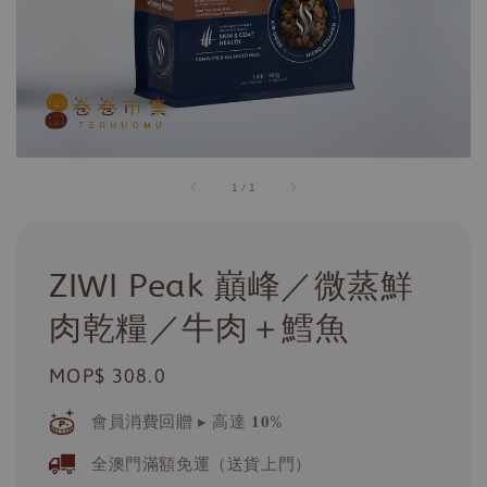
1
/
1
ZIWI Peak 巔峰／微蒸鮮
肉乾糧／牛肉＋鱈魚
Regular
MOP$ 308.0
price
會員消費回贈 ▸ 高達 𝟏𝟎%
全澳門滿額免運（送貨上門）