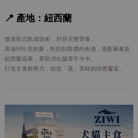
📍 產地：紐西蘭
微蒸乾式熟成技術，封存完整營養。
高達90%含肉量，吃的到香濃肉食感，搭配藜麥及
紐西蘭蔬果，幫助消化腸胃不卡卡。
打造主食新勢力，給您「蒸」美味的味覺饗宴。