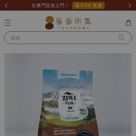
滿 $300 免運
全澳門送貨上門！
搜尋