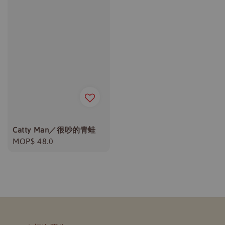
Catty Man／很吵的青蛙
Regular
MOP$ 48.0
price