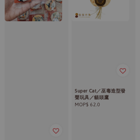
Super Cat／巫毒造型發
聲玩具／貓頭鷹
Regular
MOP$ 62.0
price