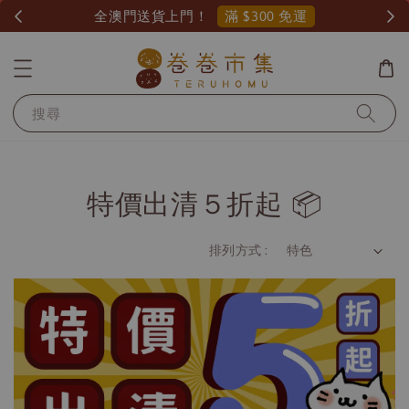
滿 $300 免運
全澳門送貨上門！
搜尋
特價出清５折起 📦
排列方式 :