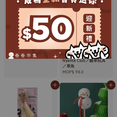
Super Cat／長毛貓理毛
梳
Regular
MOP$ 135.0
.
price
Nyanta Club／貓草玩具
／章魚
Regular
MOP$ 98.0
price