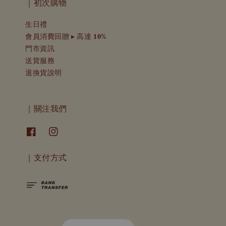
｜初次購物
生日禮
會員消費回贈 ▸ 高達 𝟏𝟎%
門市資訊
送貨服務
退換貨說明
｜關注我們
｜支付方式