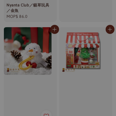
Nyanta Club／貓草玩具
／金魚
Regular
MOP$ 86.0
price