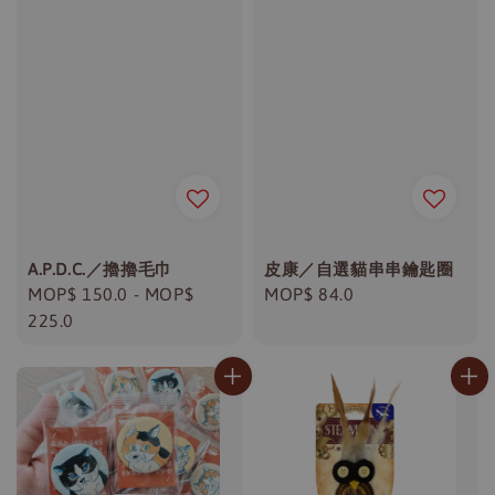
A.P.D.C.／擼擼毛巾
皮康／自選貓串串鑰匙圈
Regular
MOP$ 150.0
-
MOP$
Regular
MOP$ 84.0
price
225.0
price