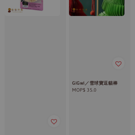
GiGwi／雪球寶逗貓棒
Regular
MOP$ 35.0
price