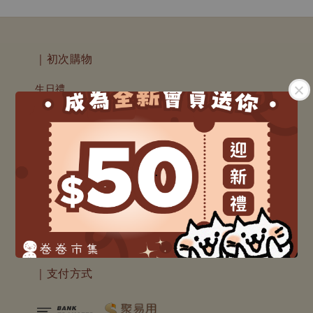
｜初次購物
生日禮
會員消費回贈 ▸ 高達 𝟏𝟎%
門市資訊
送貨服務
退換貨說明
.
｜關注我們
｜支付方式