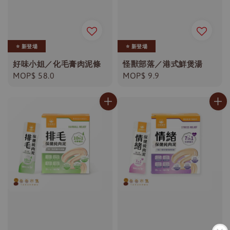
⭐️ 新登場
⭐️ 新登場
好味小姐／化毛膏肉泥條
怪獸部落／港式鮮煲湯
Regular
MOP$ 58.0
Regular
MOP$ 9.9
price
price