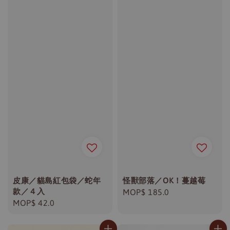
皮康／貓島紅包袋／蛇年
怪獸部落／OK！蔓越莓
款／４入
Regular
MOP$ 185.0
Regular
MOP$ 42.0
price
price