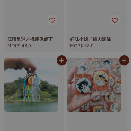
汪喵星球／機能保健丁
好味小姐／貓肉泥條
Regular
MOP$ 48.0
Regular
MOP$ 58.0
price
price