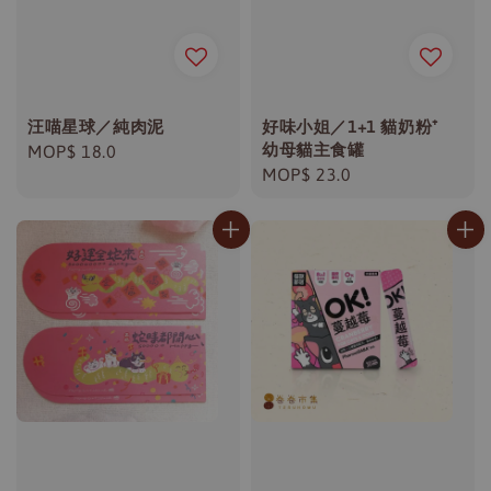
汪喵星球／純肉泥
好味小姐／1+1 貓奶粉⁺
幼母貓主食罐
Regular
MOP$ 18.0
Regular
MOP$ 23.0
price
price