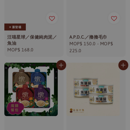
⭐️ 新登場
汪喵星球／保健純肉泥／
A.P.D.C.／擼擼毛巾
魚油
Regular
MOP$ 150.0
-
MOP$
Regular
MOP$ 168.0
price
225.0
price