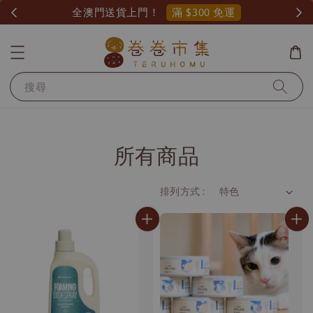
滿 $300 免運
全澳門送貨上門！
搜尋
所有商品
排列方式 :