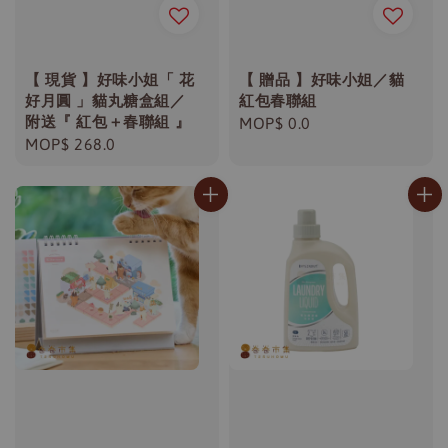
【 現貨 】好味小姐「 花
【 贈品 】好味小姐／貓
好月圓 」貓丸糖盒組／
紅包春聯組
附送『 紅包＋春聯組 』
Regular
MOP$ 0.0
Regular
MOP$ 268.0
price
price