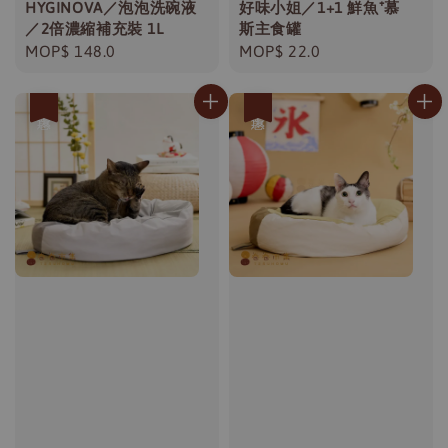
HYGINOVA／泡泡洗碗液
好味小姐／1+1 鮮魚⁺慕
／2倍濃縮補充裝 1L
斯主食罐
Regular
MOP$ 148.0
Regular
MOP$ 22.0
price
price
優惠
優惠