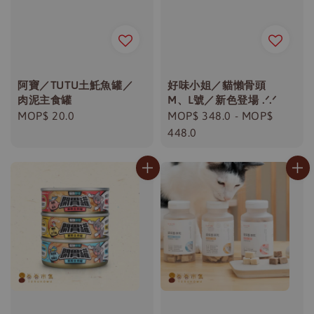
阿寶／TUTU土魠魚罐／
好味小姐／貓懶骨頭
肉泥主食罐
M、L號／新色登場 .ᐟ.ᐟ
Regular
MOP$ 20.0
Regular
MOP$ 348.0
-
MOP$
price
price
448.0