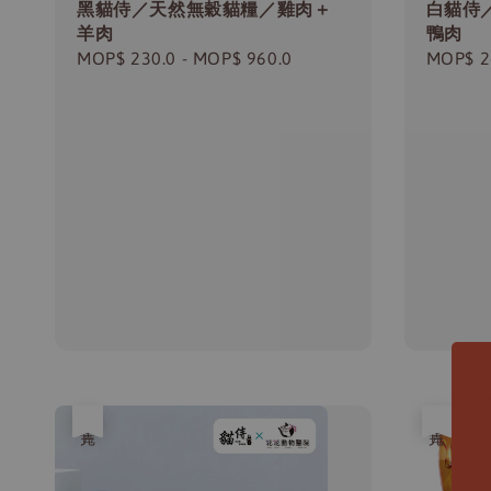
黑貓侍／天然無穀貓糧／雞肉＋
白貓侍
羊肉
鴨肉
Regular
MOP$ 230.0
-
MOP$ 960.0
Regula
MOP$ 2
price
price
售完
售完