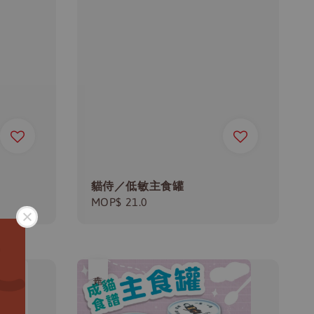
貓侍／低敏主食罐
Regular
MOP$ 21.0
price
售完