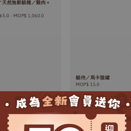
／天然無穀貓糧／雞肉＋
r
65.0
-
MOP$ 1,060.0
貓侍／馬卡龍罐
Regular
MOP$ 15.0
price
售完