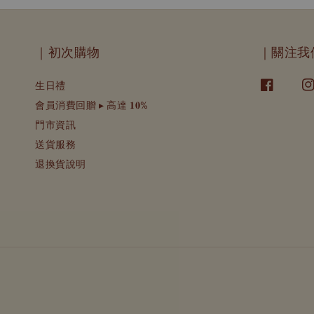
｜初次購物
｜關注我
生日禮
會員消費回贈 ▸ 高達 𝟏𝟎%
門市資訊
送貨服務
退換貨說明