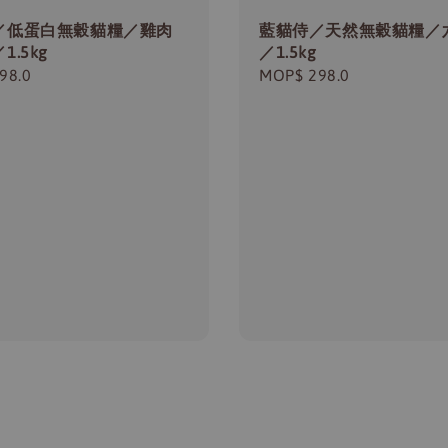
／低蛋白無穀貓糧／雞肉
藍貓侍／天然無穀貓糧／
1.5kg
／1.5kg
r
98.0
Regular
MOP$ 298.0
price