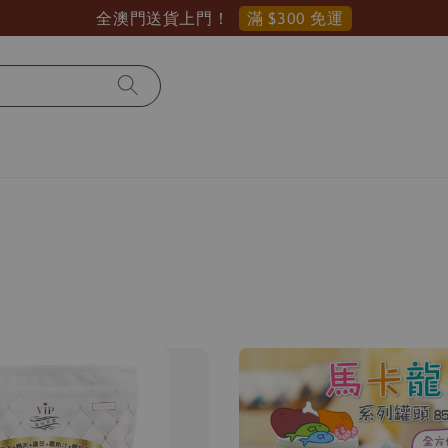
滿 $300 免運
全澳門送貨上門！