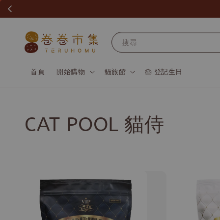
搜尋
首頁
開始購物
貓旅館
🎂 登記生日
CAT POOL 貓侍