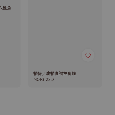
六種魚
貓侍／成貓食譜主食罐
Regular
MOP$ 22.0
price