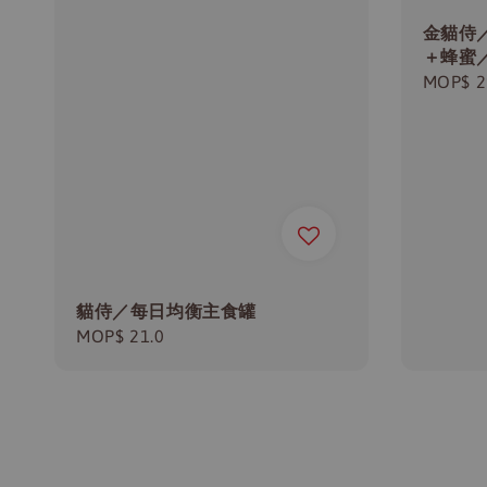
金貓侍
＋蜂蜜／
Regula
MOP$ 2
price
貓侍／每日均衡主食罐
Regular
MOP$ 21.0
price