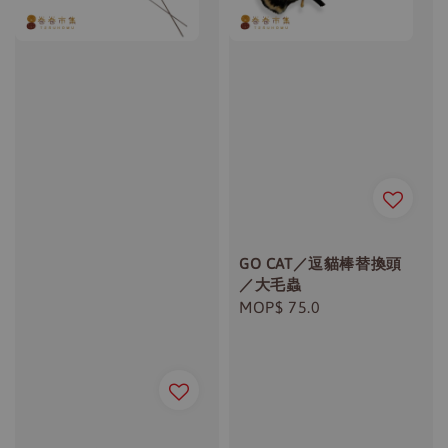
GO CAT／逗貓棒替換頭
／大毛蟲
Regular
MOP$ 75.0
price