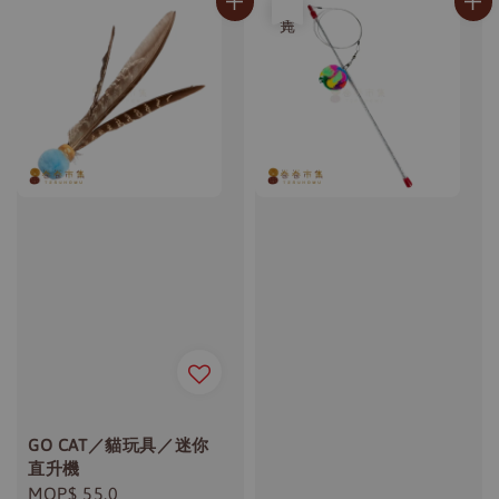
售完
GO CAT／貓玩具／迷你
直升機
Regular
MOP$ 55.0