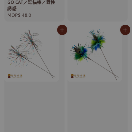
GO CAT／逗貓棒／野性
誘惑
Regular
MOP$ 48.0
price