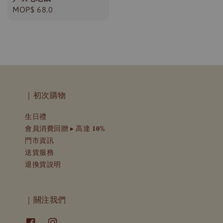
Regular
MOP$ 68.0
price
｜初次購物
生日禮
會員消費回贈 ▸ 高達 𝟏𝟎%
門市資訊
送貨服務
退換貨說明
｜關注我們