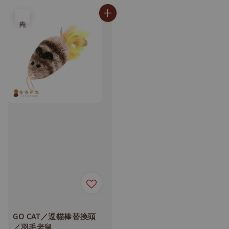
售完
GO CAT／逗貓棒替換頭
／羽毛老鼠