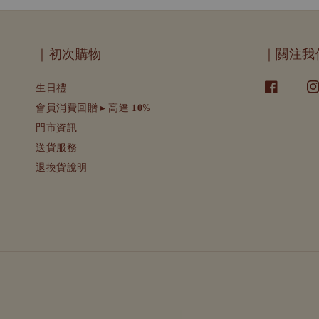
｜初次購物
｜關注我
生日禮
會員消費回贈 ▸ 高達 𝟏𝟎%
門市資訊
送貨服務
退換貨說明