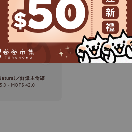
.
e Natural／鮮燉主食罐
r
5.0
-
MOP$ 42.0