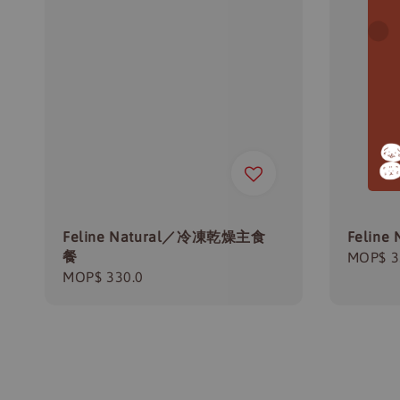
Feline Natural／冷凍乾燥主食
Felin
餐
Regula
MOP$ 3
Regular
MOP$ 330.0
price
price