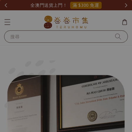
滿 $300 免運
全澳門送貨上門！
搜尋