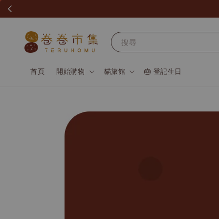
搜尋
首頁
開始購物
貓旅館
🎂 登記生日