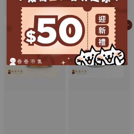
惜時／好鮮原汁湯罐
怪獸部落／無膠鮮肉煲
Regular
MOP$ 13.0
Regular
MOP$ 14.0
price
price
.