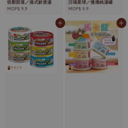
怪獸部落／港式鮮煲湯
汪喵星球／慢燉純湯罐
Regular
MOP$ 9.9
Regular
MOP$ 9.9
price
price