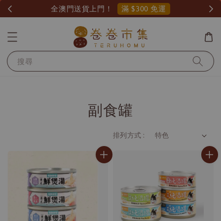
滿 $300 免運
全澳門送貨上門！
搜尋
副食罐
排列方式 :