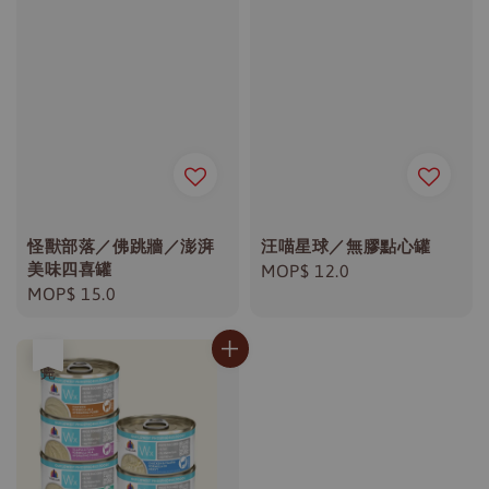
怪獸部落／佛跳牆／澎湃
汪喵星球／無膠點心罐
美味四喜罐
Regular
MOP$ 12.0
Regular
MOP$ 15.0
price
price
售完