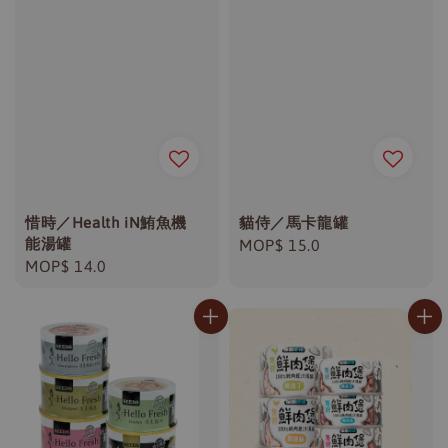
惜時／Health iN鮪魚機
貓侍／馬卡龍罐
能湯罐
Regular
MOP$ 15.0
Regular
MOP$ 14.0
price
price