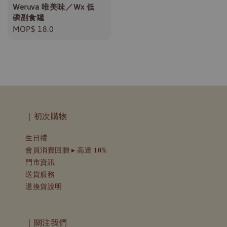
Weruva 唯美味／Wx 低
磷副食罐
Regular
MOP$ 18.0
price
｜初次購物
生日禮
會員消費回贈 ▸ 高達 𝟏𝟎%
門市資訊
送貨服務
退換貨說明
｜關注我們