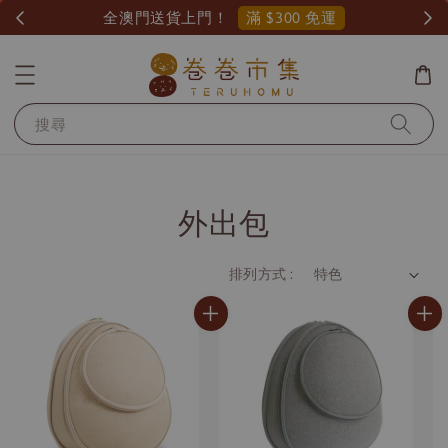
滿 $300 免運
全澳門送貨上門！
搜尋
外出包
排列方式 :