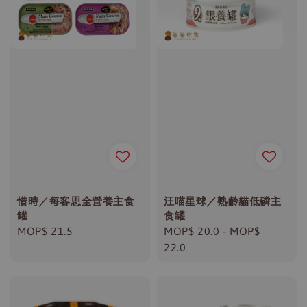
惜時／每客思全營養主食
汪喵星球／熟齡貓低磷主
罐
食罐
Regular
MOP$ 21.5
Regular
MOP$ 20.0
-
MOP$
price
price
22.0