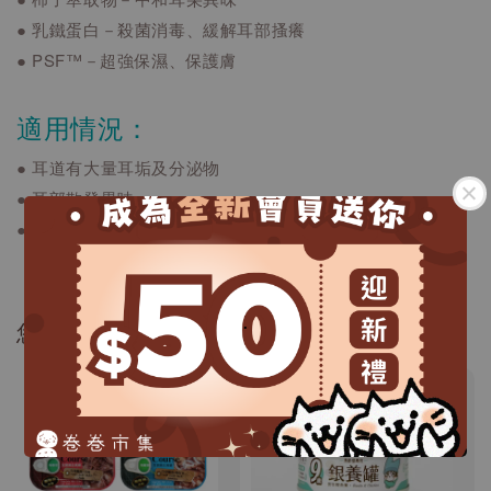
● 乳鐵蛋白－殺菌消毒、緩解耳部搔癢
● PSF™－超強保濕、保護膚
適用情況：
● 耳道有大量耳垢及分泌物
● 耳部散發異味
● 經常搖頭搔耳
.
您可能還喜歡...