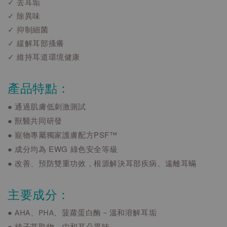
✓ 去耳垢
✓ 除異味
✓ 抑制細菌
✓ 緩解耳部搔癢
✓ 維持耳道環境健康
產品特點：
● 通過肌膚低刺激測試
● 獸醫共同研發
● 寵物專屬獨家護膚配方
PSF™
● 成分均為 EWG 綠色安全等級
● 改善、預防雙重功效，根源解決耳部疾病、遠離耳蟎
主要成分：
● AHA、PHA、菠蘿蛋白酶－溫和溶解耳垢
● 杮子萃取物－中和耳朵異味