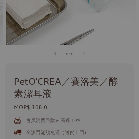
6
/
6
PetO'CREA／賽洛美／酵
素潔耳液
Regular
MOP$ 108.0
price
會員消費回贈 ▸ 高達 𝟏𝟎%
全澳門滿額免運（送貨上門）