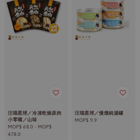
汪喵星球／冷凍乾燥原肉
汪喵星球／慢燉純湯罐
小零嘴／山味
Regular
MOP$ 9.9
Regular
MOP$ 68.0
-
MOP$
price
price
478.0