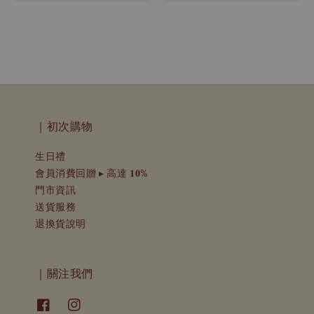
｜初次購物
生日禮
會員消費回贈 ▸ 高達 𝟏𝟎%
門市資訊
送貨服務
退換貨說明
｜關注我們