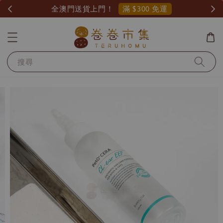
滿 $300 免運
全澳門送貨上門！
搜尋