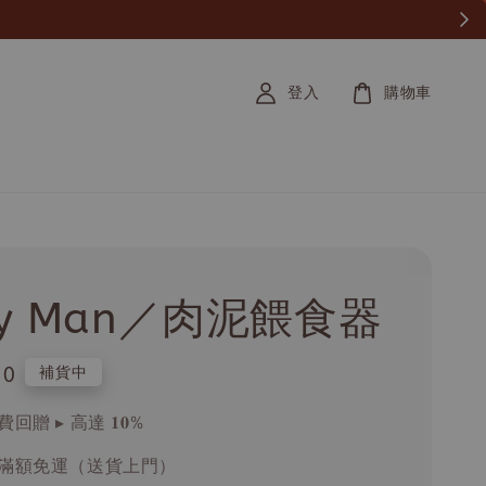
登入
購物車
ty Man／肉泥餵食器
.0
補貨中
回贈 ▸ 高達 𝟏𝟎%
滿額免運（送貨上門）