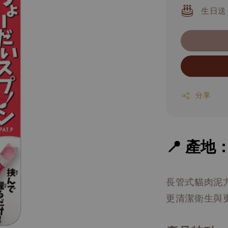
生日送
分享
📍 產地
長管式貓肉泥
更清潔衛生與