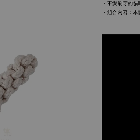
不愛刷牙的貓
・
組合內容：本
・