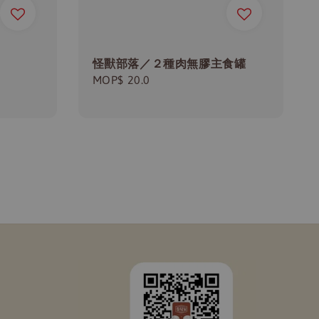
怪獸部落／２種肉無膠主食罐
Regular
MOP$ 20.0
price