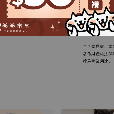
產地：越
＊＊卷尾家、卷
著作財產權法保
擅為商業用途。