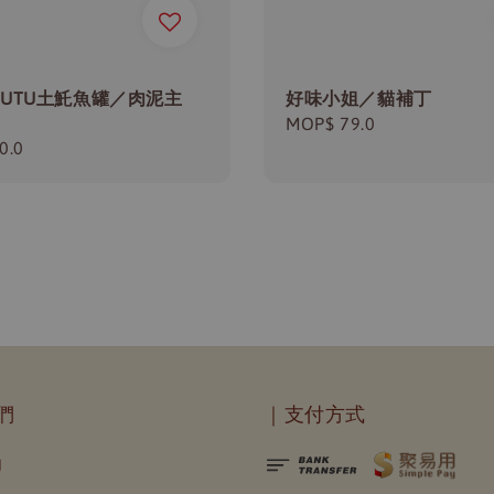
TUTU土魠魚罐／肉泥主
好味小姐／貓補丁
Regular
MOP$ 79.0
r
0.0
price
們
｜支付方式