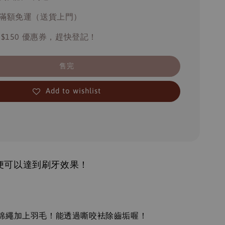
滿額免運（送貨上門）
 $150 優惠券，趕快登記！
售完
Add to wishlist
便可以達到刷牙效果！
：
棉繩加上羽毛！能透過嘶咬袪除齒垢喔！