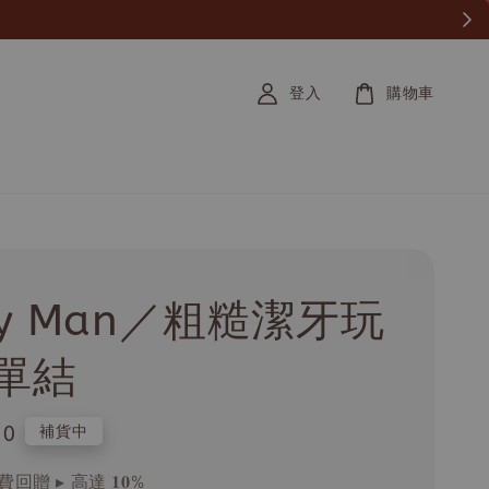
登入
購物車
ty Man／粗糙潔牙玩
單結
.0
補貨中
回贈 ▸ 高達 𝟏𝟎%