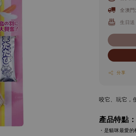
全澳門
生日送
分享
咬它、玩它，
產品特點
是貓咪最愛的
・