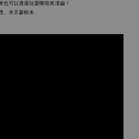
咪也可以透過玩耍嘶咬來潔齒！
體、木天蓼粉末