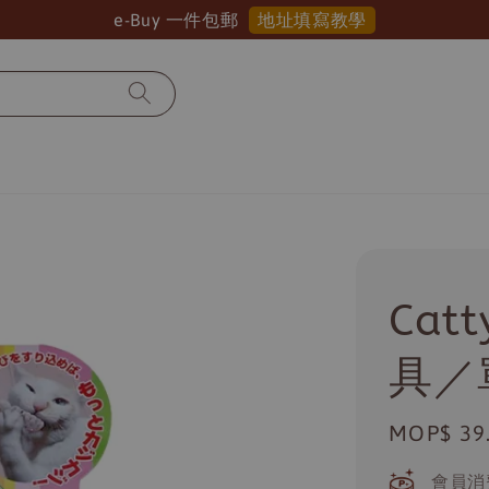
馬上登記
生日送 ▶︎ 高達 $150 優惠券
Cat
具／
Regular
MOP$ 39
price
會員消費