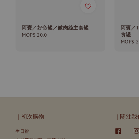
阿寶／好命罐／微肉絲主食罐
阿寶／
食罐
Regular
MOP$ 20.0
Regula
MOP$ 2
price
price
｜初次購物
｜關注我
生日禮