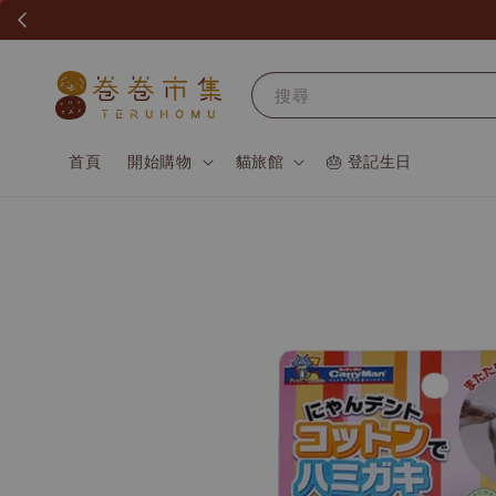
搜尋
首頁
開始購物
貓旅館
🎂 登記生日