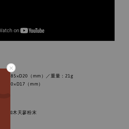
：
×H185×D20（mm）／重量：21g
H140×D17（mm）
：
無添加木天蓼粉末