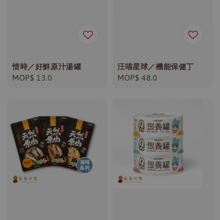
惜時／好鮮原汁湯罐
汪喵星球／機能保健丁
Regular
MOP$ 13.0
Regular
MOP$ 48.0
price
price