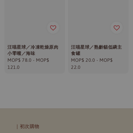
汪喵星球／冷凍乾燥原肉
汪喵星球／熟齡貓低磷主
小零嘴／海味
食罐
Regular
MOP$ 78.0
-
MOP$
Regular
MOP$ 20.0
-
MOP$
price
121.0
price
22.0
｜初次購物