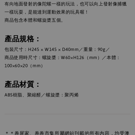
有向地面發射的像陀螺一樣的玩法，也可以向上發射像捕獵
一樣玩耍，是能達到運動效果的玩具喔！
商品包含本體和螺旋槳五個。
產品規格：
包裝尺寸：H245 × W145 × D40mm／重量：90g／
商品使用時尺寸：螺旋槳：W60×H126（mm）／本體：
100×60×20（mm）
產品材質：
ABS樹脂、聚縮醛／螺旋槳：聚丙烯
＊＊卷尾家、卷卷市集所屬網站刊載的所有內容，均受澳