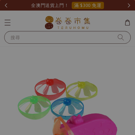
滿 $300 免運
全澳門送貨上門！
搜尋