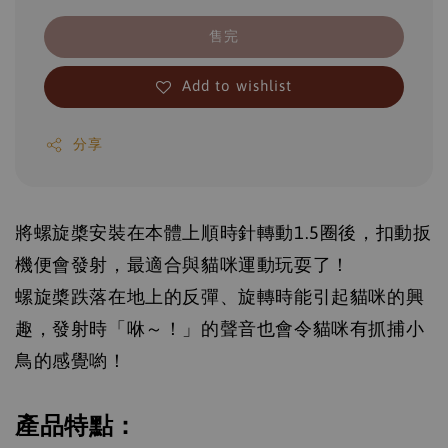
售完
Add to wishlist
分享
將螺旋槳安裝在本體上順時針轉動1.5圈後，扣動扳
機便會發射，最適合與貓咪運動玩耍了！
螺旋槳跌落在地上的反彈、旋轉時能引起貓咪的興
趣，發射時「咻～！」的聲音也會令貓咪有抓捕小
鳥的感覺喲！
產品特點：