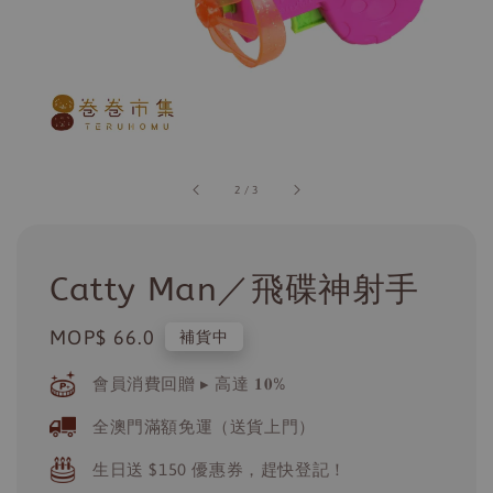
2
/
3
Catty Man／飛碟神射手
Regular
MOP$ 66.0
補貨中
price
會員消費回贈 ▸ 高達 𝟏𝟎%
全澳門滿額免運（送貨上門）
生日送 $150 優惠券，趕快登記！