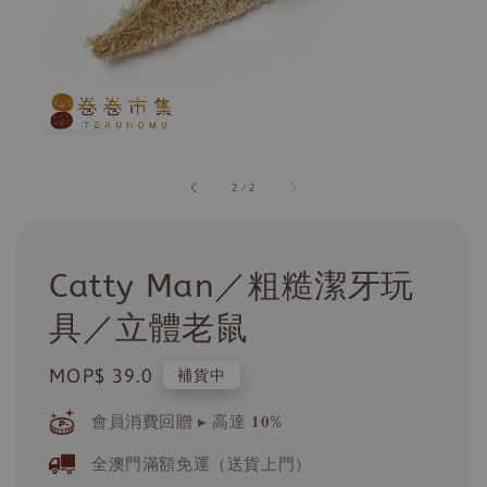
2
/
2
Catty Man／粗糙潔牙玩
具／立體老鼠
Regular
MOP$ 39.0
補貨中
price
會員消費回贈 ▸ 高達 𝟏𝟎%
全澳門滿額免運（送貨上門）