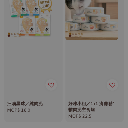
汪喵星球／純肉泥
好味小姐／1+1 滴雞精⁺
貓肉泥主食罐
Regular
MOP$ 18.0
Regular
MOP$ 22.5
price
price