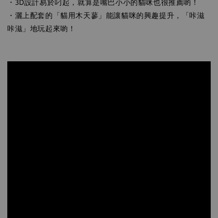
・3D設計易於叼起，就算是嘴巴小小的貓咪也很推薦喲！
・灑上配套的「貓用木天蓼」能讓貓咪的興趣提升，「咔滋
咔滋」地玩起來喲！