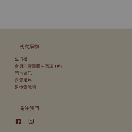
｜初次購物
生日禮
會員消費回贈 ▸ 高達 𝟏𝟎%
門市資訊
送貨服務
退換貨說明
｜關注我們