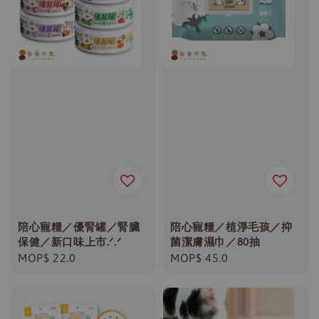
陪心寵糧／優腎罐／腎臟
陪心寵糧／植淨毛孩／抑
保健／新口味上市.ᐟ.ᐟ
菌潔膚濕巾／80抽
Regular
MOP$ 22.0
Regular
MOP$ 45.0
price
price