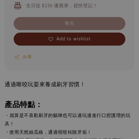
生日送 $150 優惠券，趕快登記！
售完
Add to wishlist
分享
通過嘶咬玩耍來養成刷牙習慣！
產品特點：
・就算是不喜歡刷牙的貓咪也可以邊玩邊進行口腔護理的玩
具！
・使用天然絲瓜絡，通過咬咬袪除牙垢！