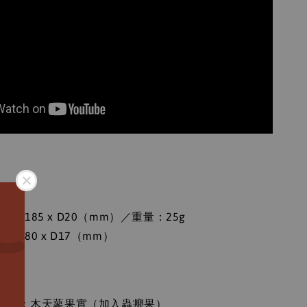
：
x H185 x D20（mm）／重量：25g
 H180 x D17（mm）
：
粉末：木天蓼果實（加入蟲癭果）