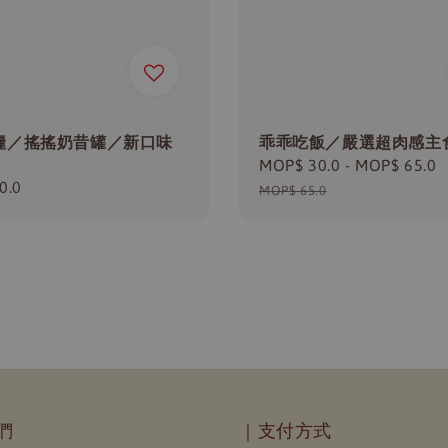
糧／搖搖奶昔罐／新口味
乖乖吃飯／嚴選超肉感主
Sale
MOP$ 30.0
-
MOP$ 65.0
r
0.0
price
MOP$ 65.0
們
｜支付方式