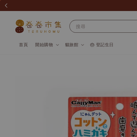
搜尋
首頁
開始購物
貓旅館
🎂 登記生日