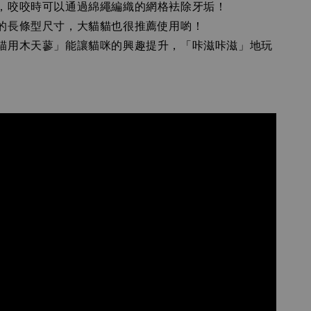
，咬咬時可以通過綿繩編織的網格袪除牙垢！
的長條型尺寸，大貓貓也很推薦使用喲！
貓用木天蓼」能讓貓咪的興趣提升，「咔滋咔滋」地玩