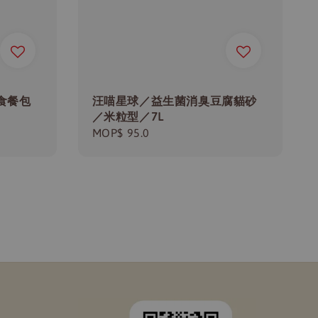
食餐包
汪喵星球／益生菌消臭豆腐貓砂
／米粒型／7L
Regular
Regular
MOP$ 95.0
price
price