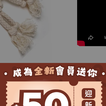
產品規格
包裝尺寸：W120 
本體尺寸：W35 x
產品材質
.
棉／貓用木天蓼