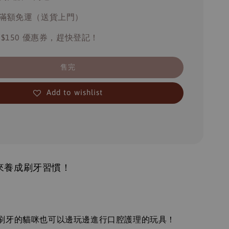
滿額免運（送貨上門）
 $150 優惠券，趕快登記！
售完
Add to wishlist
來養成刷牙習慣！
：
刷牙的貓咪也可以邊玩邊進行口腔護理的玩具！