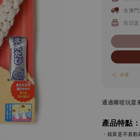
全澳門
生日送
分享
通過嘶咬玩耍
產品特點
・就算是不喜歡