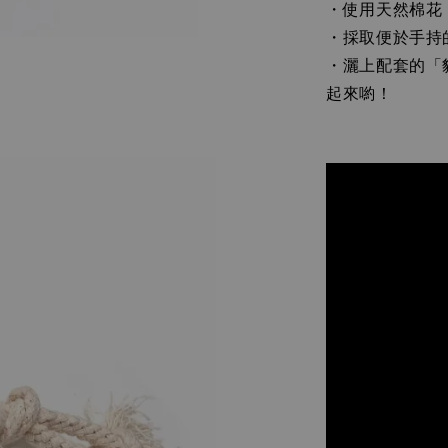
・使用天然棉花
・採取便於手持
・灑上配套的「
起來喲！