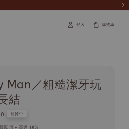
登入
購物車
ty Man／粗糙潔牙玩
長結
.0
補貨中
回贈 ▸ 高達 𝟏𝟎%