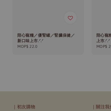
陪心寵糧／優腎罐／腎臟保健／
陪心寵
新口味上市.ᐟ.ᐟ
上市.ᐟ.ᐟ
Regular
MOP$ 22.0
Regula
MOP$ 2
price
price
｜初次購物
｜關注我