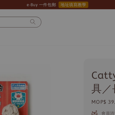
地址填寫教學
e-Buy 一件包郵
Cat
具／
Regular
MOP$ 39
price
會員消費