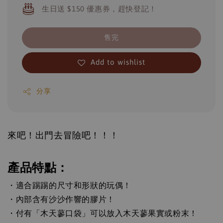
生日送 $150 優惠券，趕快登記！
售完
Add to wishlist
分享
來吧！出門去冒險吧！！！
產品特點：
・適合踢踢的尺寸和形狀的玩偶！
・內部含有沙沙作響的膠片！
・付有「木天蓼口袋」可以放入木天蓼果實或粉末！