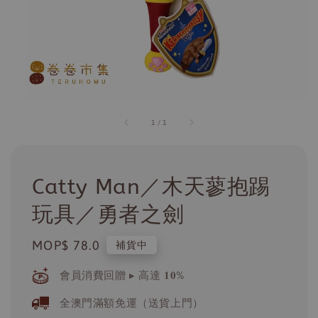
1
/
1
Catty Man／木天蓼抱踢
玩具／勇者之劍
Regular
MOP$ 78.0
補貨中
price
會員消費回贈 ▸ 高達 𝟏𝟎%
全澳門滿額免運（送貨上門）