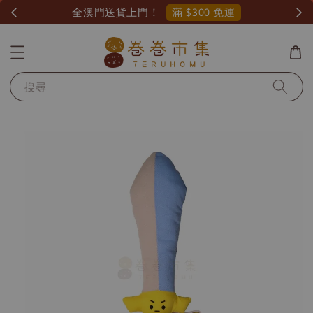
滿 $300 免運
全澳門送貨上門！
搜尋