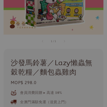
1
/
1
沙發馬鈴薯／Lazy懶蟲無
穀乾糧／麵包蟲雞肉
Regular
MOP$ 298.0
price
會員消費回贈 ▸ 高達 𝟏𝟎%
全澳門滿額免運（送貨上門）