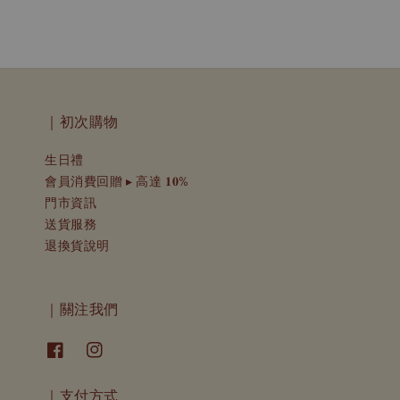
｜初次購物
生日禮
會員消費回贈 ▸ 高達 𝟏𝟎%
門市資訊
送貨服務
退換貨說明
｜關注我們
｜支付方式