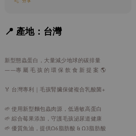
分享
📍 產地：台灣
新型態蟲蛋白，大量減少地球的碳排量
——專 屬 毛 孩 的 環 保 飲 食 新 提 案 🌎
🏅 台灣專利｜毛孩腎臟保健複合乳酸菌+
🌱 使用新型麵包蟲肉源，低過敏高蛋白
🌱 綜合莓果添加，守護毛孩泌尿道健康
🌱 優質魚油，提供Ω6脂肪酸 & Ω3脂肪酸