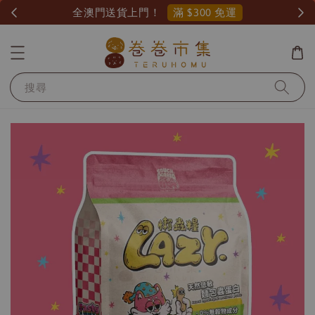
滿 $300 免運
全澳門送貨上門！
搜尋