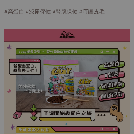
#高蛋白 #泌尿保健 #腎臟保健 #呵護皮毛