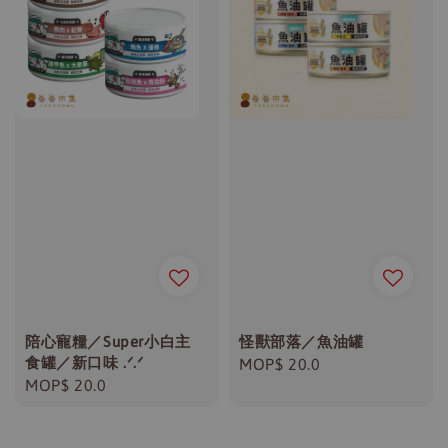
陪心寵糧／Super小白主
怪獸部落／魚油罐
食罐／新口味 .ᐟ.ᐟ
Regular
MOP$ 20.0
Regular
MOP$ 20.0
price
price