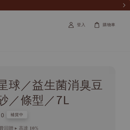
登入
購物車
星球／益生菌消臭豆
砂／條型／7L
.0
補貨中
回贈 ▸ 高達 𝟏𝟎%