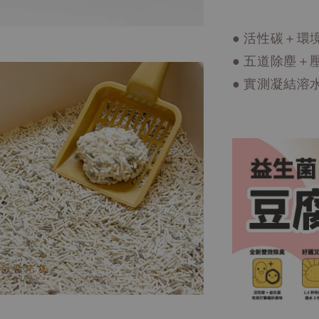
● 活性碳＋
● 五道除塵
● 實測凝結