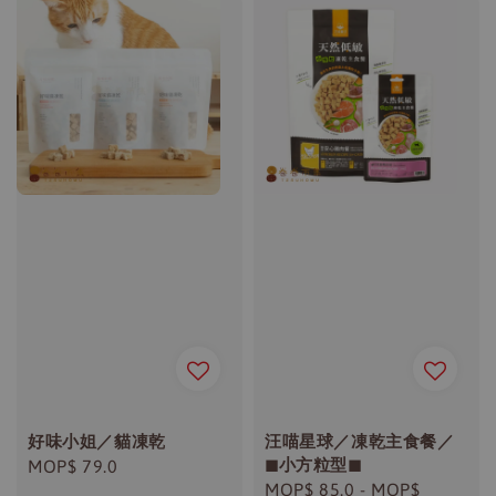
好味小姐／貓凍乾
汪喵星球／凍乾主食餐／
◼︎小方粒型◼︎
Regular
MOP$ 79.0
Regular
MOP$ 85.0
-
MOP$
price