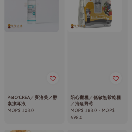
PetO'CREA／賽洛美／酵
陪心寵糧／低敏無穀乾糧
素潔耳液
／海魚野莓
Regular
MOP$ 108.0
Regular
MOP$ 188.0
-
MOP$
price
price
698.0