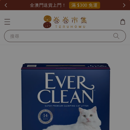
滿 $300 免運
全澳門送貨上門！
搜尋