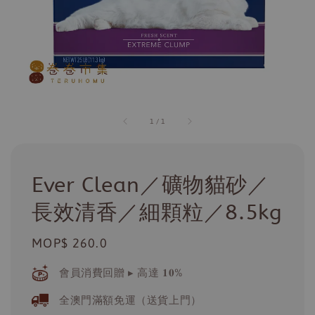
1
/
1
Ever Clean／礦物貓砂／
長效清香／細顆粒／8.5kg
Regular
MOP$ 260.0
price
會員消費回贈 ▸ 高達 𝟏𝟎%
全澳門滿額免運（送貨上門）