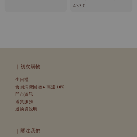
price
433.0
｜初次購物
生日禮
會員消費回贈 ▸ 高達 𝟏𝟎%
門市資訊
送貨服務
退換貨說明
｜關注我們