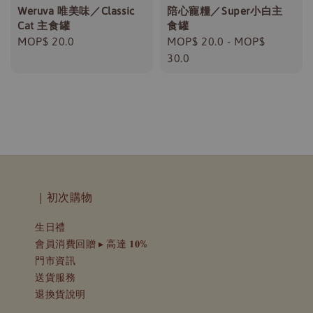
Weruva 唯美味／Classic
陪心寵糧／Super小白主
Cat 主食罐
食罐
Regular
MOP$ 20.0
Regular
MOP$ 20.0
-
MOP$
price
price
30.0
｜初次購物
生日禮
會員消費回贈 ▸ 高達 𝟏𝟎%
門市資訊
送貨服務
退換貨說明