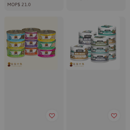
Regular
MOP$ 21.0
price
price