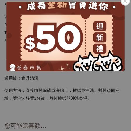
5-15% non-ionic, anionic and amphoteric surfactants.
Water, Decyl Glucoside, Lauryl Glucoside, Cocamidopropyl
Betaine, Disodium Cocoyl Glutamate, Phenoxyethanol,
Tetrasodium Glutamate Diacetate, Ethylhexylglycerin,
.
Sodium Chloride, Sodium Hydroxide, Citric Acid.
適用於：食具清潔
使用方法：直接噴於碗碟或海綿上，擦拭並沖洗。對於頑固污
垢，讓泡沫靜置5分鐘，然後擦拭並沖洗乾淨。
您可能還喜歡...