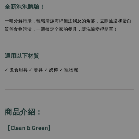
全新泡泡體驗！
一噴分解污漬，輕鬆清潔海綿無法觸及的角落，去除油脂和蛋白
質等食物污漬，一瓶搞定全家的餐具，讓洗碗變得簡單！
適用以下材質
✓ 煮食用具 ✓ 餐具 ✓ 奶樽 ✓ 寵物碗
商品介紹：
【Clean & Green】