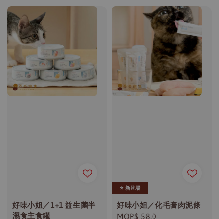
⭐️ 新登場
好味小姐／1+1 益生菌半
好味小姐／化毛膏肉泥條
濕食主食罐
Regular
MOP$ 58.0