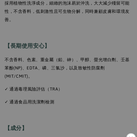
採用植物性洗淨成分，細緻的泡沫易於沖洗，大大減少殘留可能
性，不含香料，低刺激性且可生物分解，同時兼顧皮膚和環境友
善。
【長期使用安心】
不含香料、色素、重金屬（鉛、砷）、甲醇、螢光增白劑、壬基
苯酚(NP)、EDTA、磷、三氯沙，以及致敏性防腐劑
(MIT/CMIT)。
✓ 通過毒理風險評估（TRA）
✓ 通過食品用洗潔劑檢測
【成分】