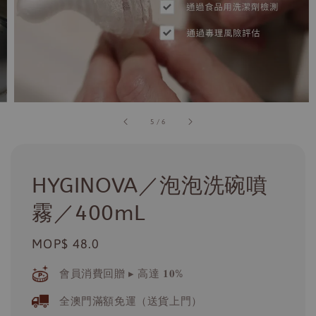
5
/
6
HYGINOVA／泡泡洗碗噴
霧／400mL
Regular
MOP$ 48.0
price
會員消費回贈 ▸ 高達 𝟏𝟎%
全澳門滿額免運（送貨上門）