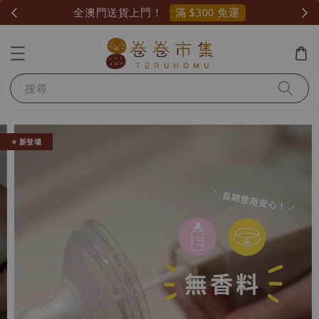
滿 $300 免運
全澳門送貨上門！
搜尋
⭐️ 新登場