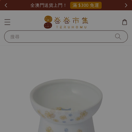
滿 $300 免運
全澳門送貨上門！
搜尋