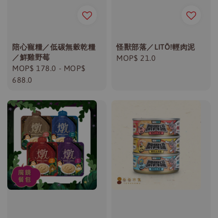
陪心寵糧／低碳無穀乾糧
怪獸部落／LITÖ!輕肉泥
／鮮雞野莓
Regular
MOP$ 21.0
Regular
MOP$ 178.0
-
MOP$
price
price
688.0