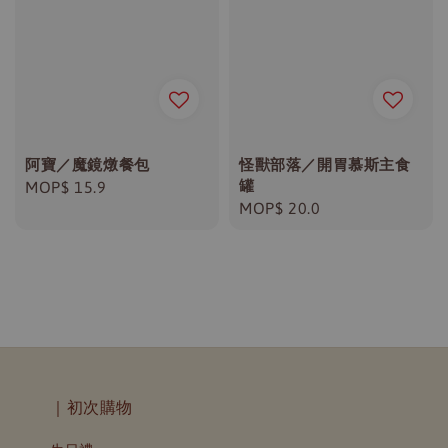
阿寶／魔鏡燉餐包
怪獸部落／開胃慕斯主食
罐
Regular
MOP$ 15.9
Regular
MOP$ 20.0
price
price
｜初次購物