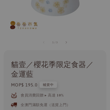
1
/
3
貓壹／櫻花季限定食器／
金運藍
Regular
MOP$ 195.0
補貨中
price
會員消費回贈 ▸ 高達 𝟏𝟎%
全澳門滿額免運（送貨上門）