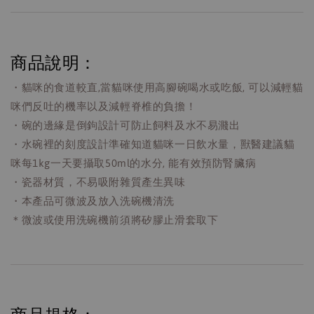
商品說明：
・貓咪的食道較直,當貓咪使用高腳碗喝水或吃飯, 可以減輕貓
咪們反吐的機率以及減輕脊椎的負擔！
・碗的邊緣是倒鉤設計可防止飼料及水不易濺出
・水碗裡的刻度設計準確知道貓咪一日飲水量，獸醫建議貓
咪每1kg一天要攝取50ml的水分, 能有效預防腎臟病
・瓷器材質，不易吸附雜質產生異味
・本產品可微波及放入洗碗機清洗
＊微波或使用洗碗機前須將矽膠止滑套取下