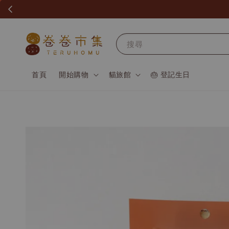
搜尋
首頁
開始購物
貓旅館
🎂 登記生日