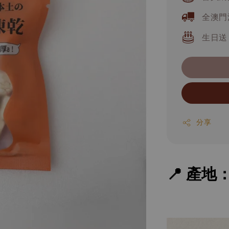
全澳門
生日送
分享
📍 產地