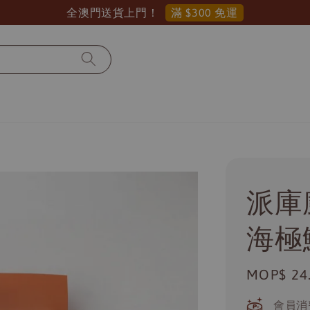
滿 $300 免運
全澳門送貨上門！
派庫
海極
Regular
MOP$ 24
price
會員消費