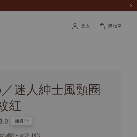
登入
購物車
tio／迷人紳士風頸圈
紋紅
8.0
補貨中
回贈 ▸ 高達 𝟏𝟎%