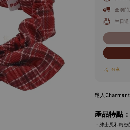
全澳門
生日送
分享
迷人Charma
產品特點
・
紳士風和精緻