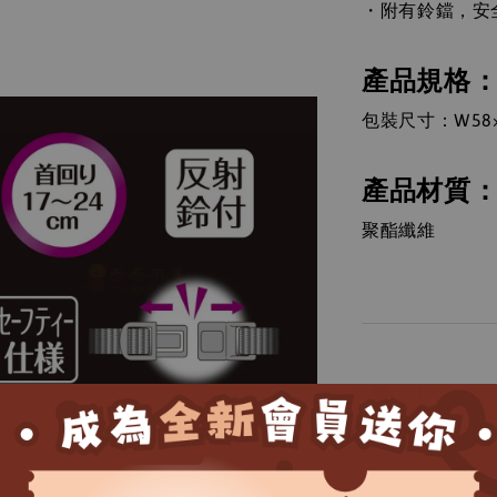
・
附有鈴鐺，安
產品規格
包裝尺寸：W58×
產品材質
聚酯纖維
＊＊卷尾家、卷
著作財產權法保
擅為商業用途。