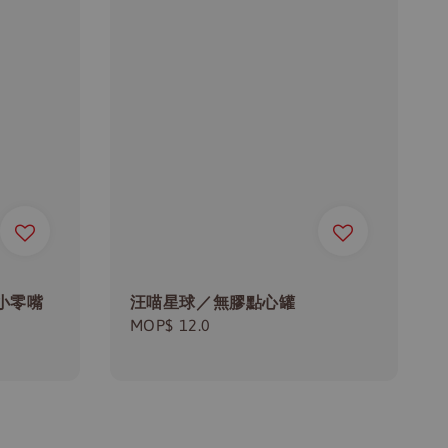
小零嘴
汪喵星球／無膠點心罐
Regular
MOP$ 12.0
price