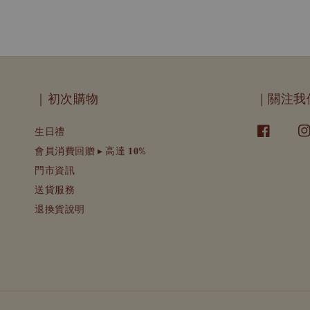
｜初次購物
｜關注我
生日禮
會員消費回贈 ▸ 高達 𝟏𝟎%
門市資訊
送貨服務
退換貨說明