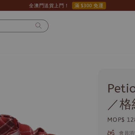
滿 $300 免運
全澳門送貨上門！
Pe
／格
Regular
MOP$ 12
price
會員消費