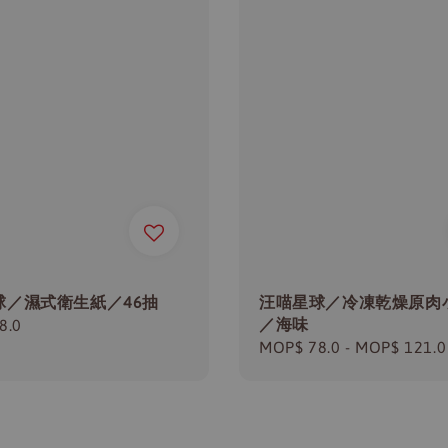
球／濕式衛生紙／46抽
汪喵星球／冷凍乾燥原肉
／海味
r
8.0
Regular
MOP$ 78.0
-
MOP$ 121.0
price