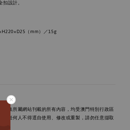
全扣設計。
：
H220×D25（mm）／15g
：
卷市集所屬網站刊載的所有內容，均受澳門特別行政區
障，任何人不得逕自使用、修改或重製，請勿任意擷取