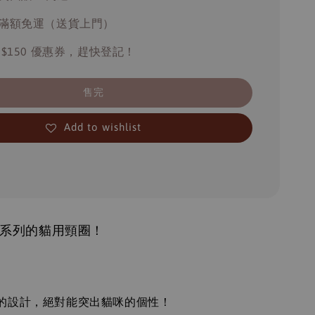
滿額免運（送貨上門）
 $150 優惠券，趕快登記！
售完
Add to wishlist
nt系列的貓用頸圈！
：
的設計，絕對能突出貓咪的個性！