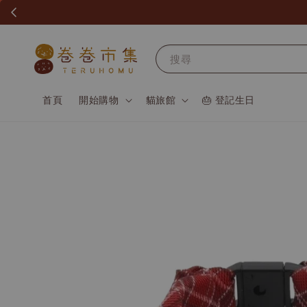
搜尋
首頁
開始購物
貓旅館
🎂 登記生日