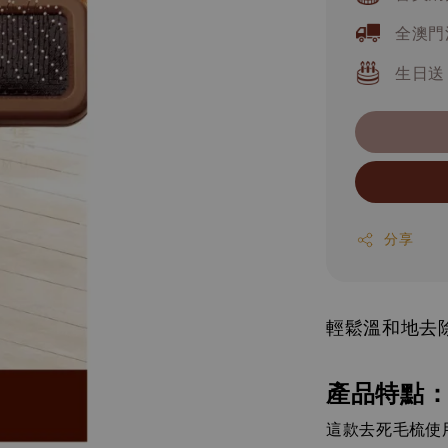
全澳門
生日送
分享
輕鬆溫和地去
產品特點
這款去死毛梳使