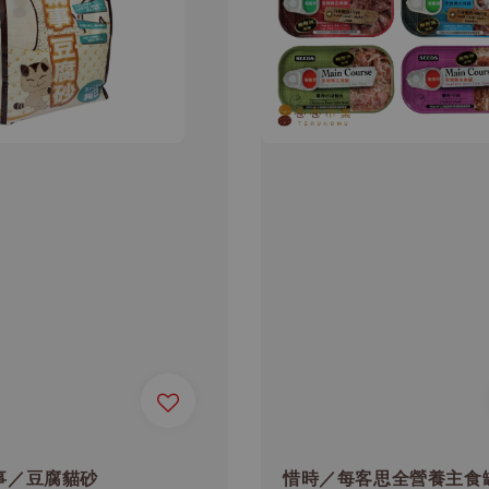
事／豆腐貓砂
惜時／每客思全營養主食