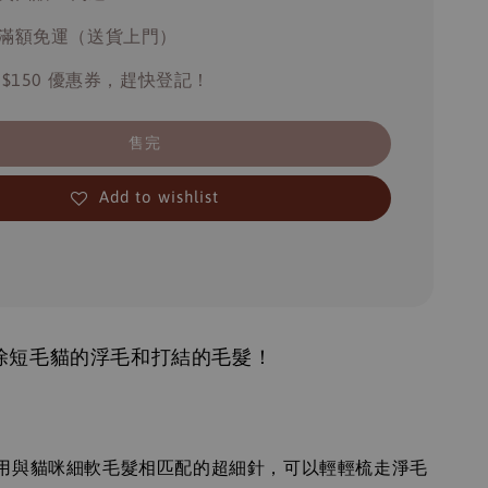
滿額免運（送貨上門）
 $150 優惠券，趕快登記！
售完
Add to wishlist
除短毛貓的浮毛和打結的毛髮！
：
用與貓咪細軟毛髮相匹配的超細針，可以輕輕梳走淨毛