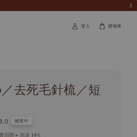
登入
購物車
tio／去死毛針梳／短
8.0
補貨中
回贈 ▸ 高達 𝟏𝟎%