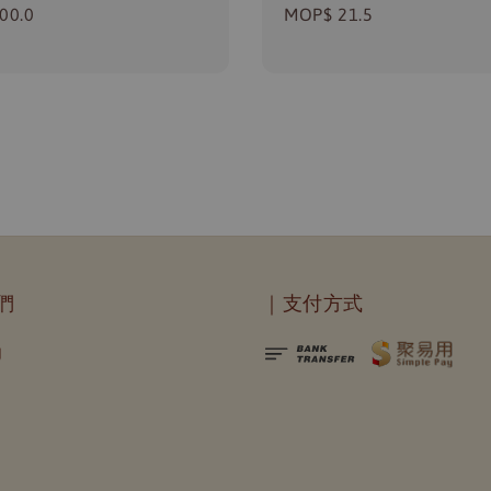
r
00.0
Regular
MOP$ 21.5
price
們
｜支付方式