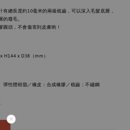
計有總長度約10毫米的兩級梳齒，可以深入毛髮底層，
層的廢毛。
膠圓頭，不會傷害到皮膚喲！
：
 H144 x D38（mm）
：
樹脂、彈性體樹脂／橡皮：合成橡膠／梳齒：不鏽鋼
本