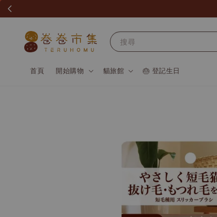
搜尋
首頁
開始購物
貓旅館
🎂 登記生日