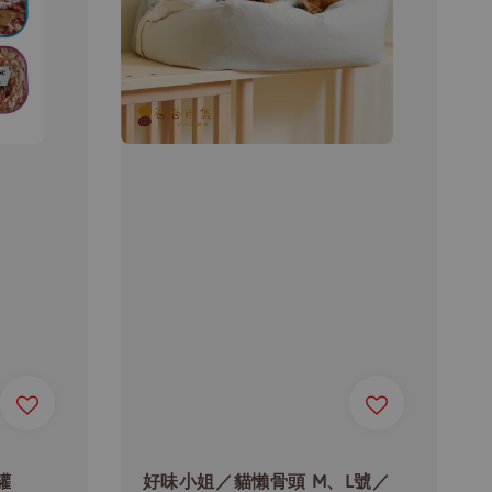
罐
好味小姐／貓懶骨頭 M、L號／