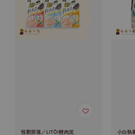
怪獸部落／LITÖ!輕肉泥
小白執