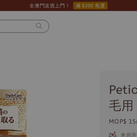
滿 $300 免運
全澳門送貨上門！
Pe
毛用
Regular
MOP$ 15
price
會員消費