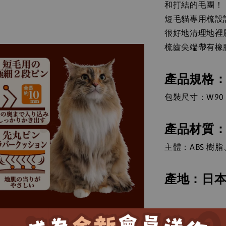
和打結的毛團！
短毛貓專用梳設
很好地清理地裡
梳齒尖端帶有橡
產品規格
包裝尺寸：W90 x
產品材質
主體：ABS 
產地：日