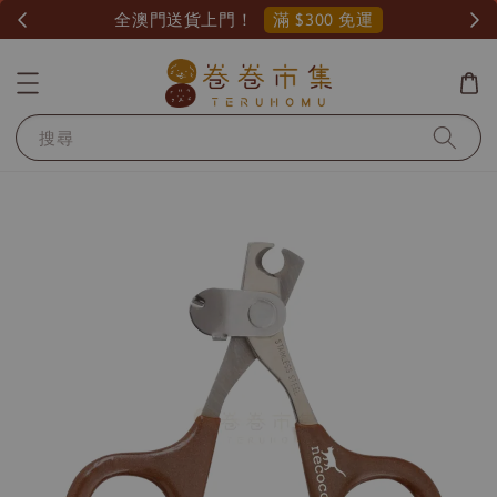
滿 $300 免運
全澳門送貨上門！
搜尋