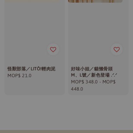
怪獸部落／LITÖ!輕肉泥
好味小姐／貓懶骨頭
M、L號／新色登場 .ᐟ.ᐟ
Regular
MOP$ 21.0
Regular
MOP$ 348.0
-
MOP$
price
price
448.0