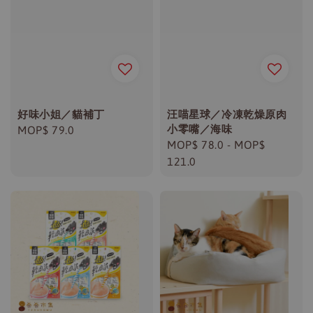
好味小姐／貓補丁
汪喵星球／冷凍乾燥原肉
小零嘴／海味
Regular
MOP$ 79.0
Regular
MOP$ 78.0
-
MOP$
price
price
121.0