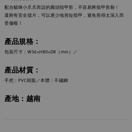
配合貓咪小爪爪而設的圓頭指甲剪，不容易將指甲剪裂！
還附有安全擋片，可以逐少地剪短指甲，避免剪得太深入而
受傷喔！
產品規格：
包裝尺寸：W56×H80×D8（mm）／
產品材質：
手把：PVC樹脂／本體：不鏽鋼
產地：越南