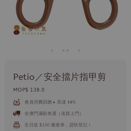
3
/
4
Petio／安全擋片指甲剪
Regular
MOP$ 138.0
price
會員消費回贈 ▸ 高達 𝟏𝟎%
全澳門滿額免運（送貨上門）
生日送 $150 優惠券，趕快登記！