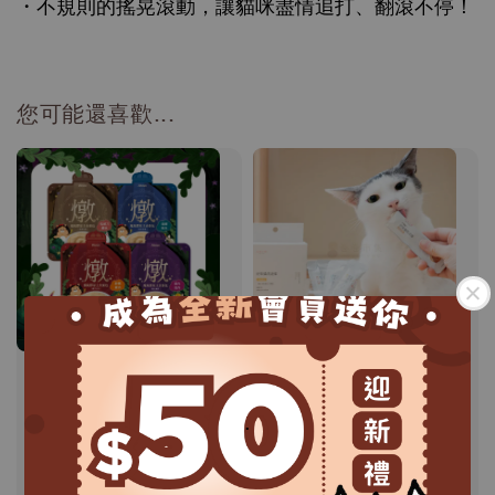
・不規則的搖晃滾動，讓貓咪盡情追打、翻滾不停！
您可能還喜歡...
.