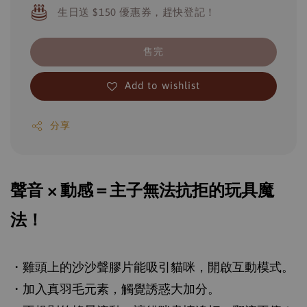
生日送 $150 優惠券，趕快登記！
售完
Add to wishlist
分享
聲音 × 動感＝主子無法抗拒的玩具魔
法！
・雞頭上的沙沙聲膠片能吸引貓咪，開啟互動模式。
・加入真羽毛元素，觸覺誘惑大加分。