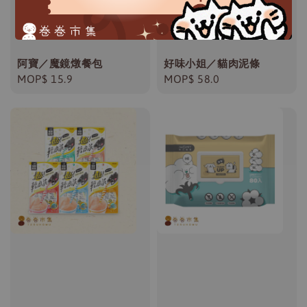
阿寶／魔鏡燉餐包
好味小姐／貓肉泥條
Regular
MOP$ 15.9
Regular
MOP$ 58.0
price
price