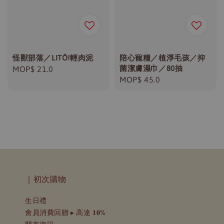
怪獸部落／LITÖ!輕肉泥
陪心寵糧／植淨毛孩／抑
菌潔膚濕巾／80抽
Regular
MOP$ 21.0
Regular
MOP$ 45.0
price
price
｜初次購物
生日禮
會員消費回贈 ▸ 高達 𝟏𝟎%