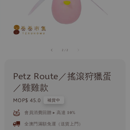
2
/
2
Petz Route／搖滾狩獵蛋
／雞雞款
Regular
MOP$ 45.0
補貨中
price
會員消費回贈 ▸ 高達 𝟏𝟎%
全澳門滿額免運（送貨上門）