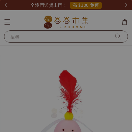
滿 $300 免運
全澳門送貨上門！
搜尋