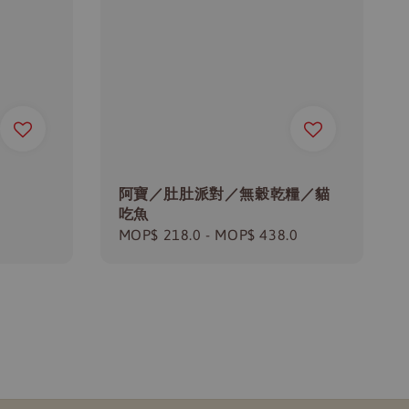
阿寶／肚肚派對／無穀乾糧／貓
吃魚
Regular
MOP$ 218.0
-
MOP$ 438.0
price