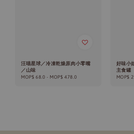
汪喵星球／冷凍乾燥原肉小零嘴
好味小姐
／山味
主食罐
Regular
MOP$ 68.0
-
MOP$ 478.0
Regula
MOP$ 2
price
price