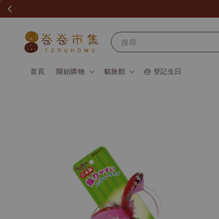
搜尋
首頁
開始購物
貓旅館
🎂 登記生日