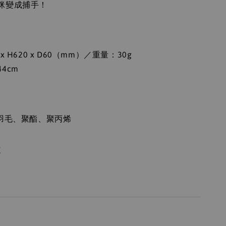
咪變成捕手！
：
 H620 x D60（mm）／重量：30g
4cm
：
然羽毛、聚酯、聚丙烯
本