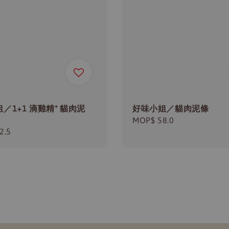
／1+1 滴雞精⁺ 貓肉泥
好味小姐／貓肉泥條
Regular
MOP$ 58.0
r
2.5
price