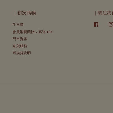
｜初次購物
｜關注我
生日禮
會員消費回贈 ▸ 高達 𝟏𝟎%
門市資訊
送貨服務
退換貨說明