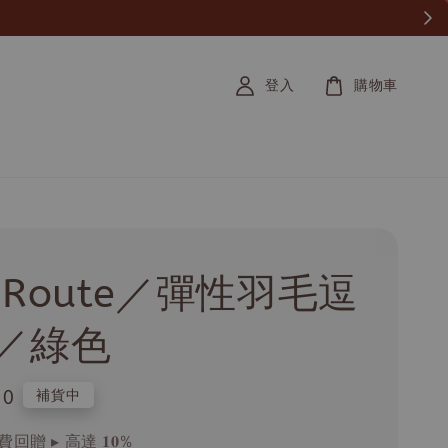
登入
購物車
z Route／彈性羽毛逗
／綠色
.0
補貨中
回贈 ▸ 高達 𝟏𝟎%