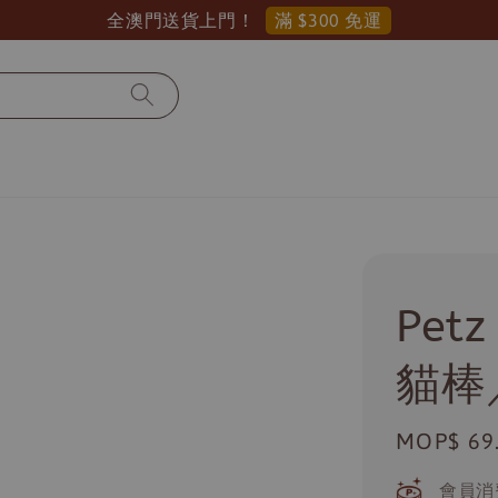
滿 $300 免運
全澳門送貨上門！
Pet
貓棒
Regular
MOP$ 69
price
會員消費