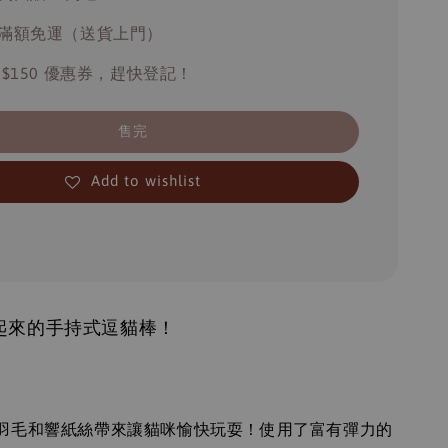
滿額免運（送貨上門）
 $150 優惠券，趕快登記！
售完
Add to wishlist
起來的手持式逗貓棒！
：
羽毛和響紙絲帶來讓貓咪愉快玩耍！使用了富有彈力的