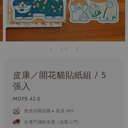
2
/
6
皮康／開花貓貼紙組 / 5
張入
Regular
MOP$ 42.0
price
會員消費回贈 ▸ 高達 𝟏𝟎%
全澳門滿額免運（送貨上門）