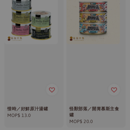
惜時／好鮮原汁湯罐
怪獸部落／開胃慕斯主食
罐
Regular
MOP$ 13.0
Regular
MOP$ 20.0
price
price