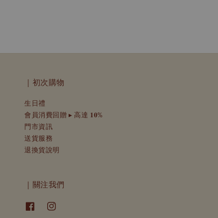
｜初次購物
生日禮
會員消費回贈 ▸ 高達 𝟏𝟎%
門市資訊
送貨服務
退換貨說明
｜關注我們