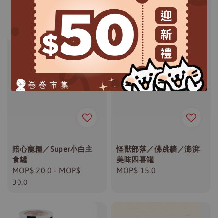
.
陪心寵糧／Super小白主
怪獸部落／佛跳牆／澎湃
食罐
美味四喜罐
Regular
MOP$ 20.0
-
MOP$
Regular
MOP$ 15.0
price
30.0
price