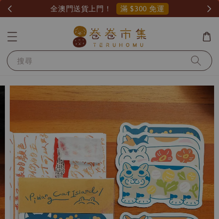
滿 $300 免運
全澳門送貨上門！
搜尋