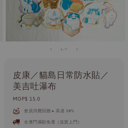
6
/
7
皮康／貓島日常防水貼／
美吉吐瀑布
Regular
MOP$ 15.0
price
會員消費回贈 ▸ 高達 𝟏𝟎%
全澳門滿額免運（送貨上門）