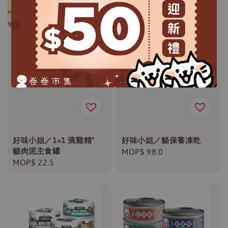
.
好味小姐／1+1 滴雞精⁺
好味小姐／貓保養凍乾
貓肉泥主食罐
Regular
MOP$ 98.0
Regular
MOP$ 22.5
price
price