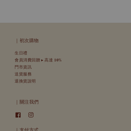
｜初次購物
生日禮
會員消費回贈 ▸ 高達 𝟏𝟎%
門市資訊
送貨服務
退換貨說明
｜關注我們
｜支付方式