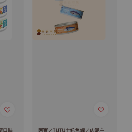
新口味
阿寶／TUTU土魠魚罐／肉泥主