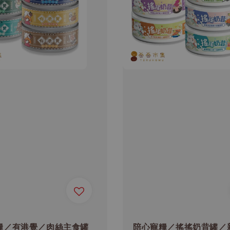
糧／有港覺／肉絲主食罐
陪心寵糧／搖搖奶昔罐／