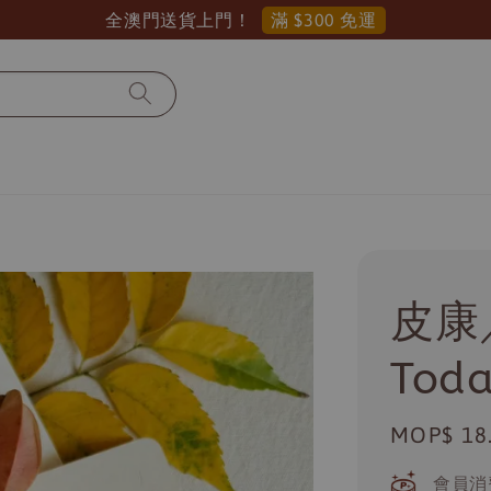
滿 $300 免運
全澳門送貨上門！
皮康
Toda
Regular
MOP$ 18
price
會員消費