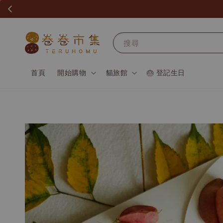
搜尋
首頁
開始購物
貓旅館
🎂 登記生日