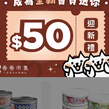
有點任性的印刷
● 沾墨：使用半
油墨容易些微沾
/ 產地 /
.
台灣設計製作。