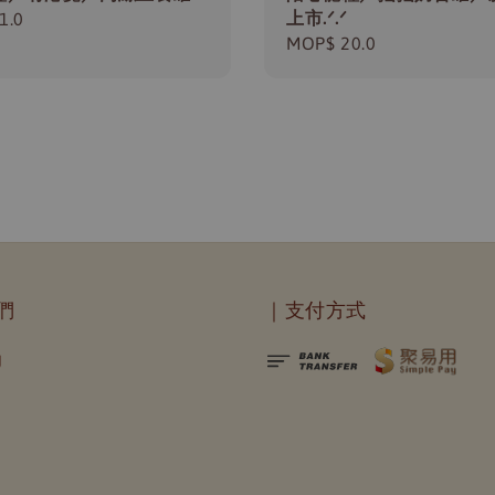
上市.ᐟ.ᐟ
r
1.0
Regular
MOP$ 20.0
price
們
｜支付方式