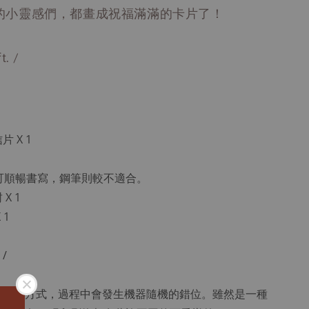
的小靈感們，都畫成祝福滿滿的卡片了！
t. /
 X 1
可順暢書寫，鋼筆則較不適合。
X 1
 1
/
版畫印刷方式，過程中會發生機器隨機的錯位。雖然是一種