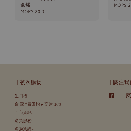
食罐
Regula
MOP$ 2
Regular
MOP$ 20.0
price
price
｜初次購物
｜關注我
生日禮
會員消費回贈 ▸ 高達 𝟏𝟎%
門市資訊
送貨服務
退換貨說明