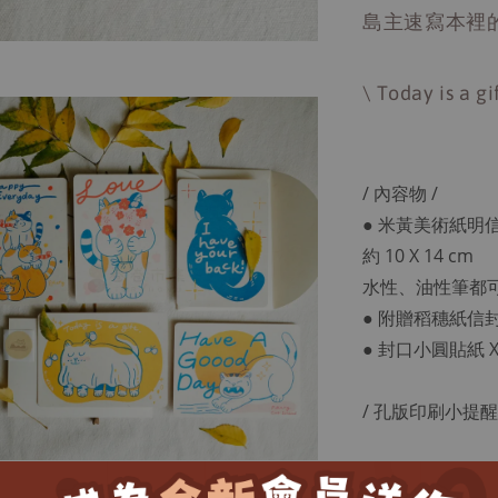
島主速寫本裡
\ Today is a gif
/ 內容物 /
● 米黃美術紙明信片
約 10 X 14 cm
水性、油性筆都
● 附贈稻穗紙信封 
● 封口小圓貼紙 X
/ 孔版印刷小提醒 
● 錯位：類似