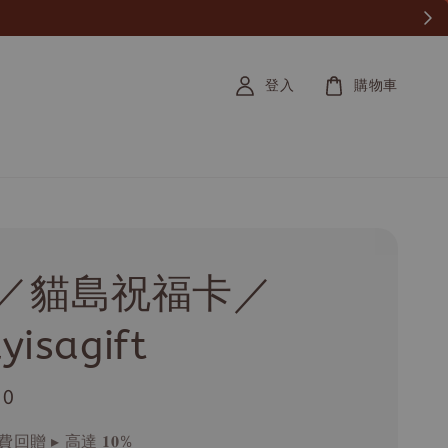
登入
購物車
／貓島祝福卡／
yisagift
.0
回贈 ▸ 高達 𝟏𝟎%