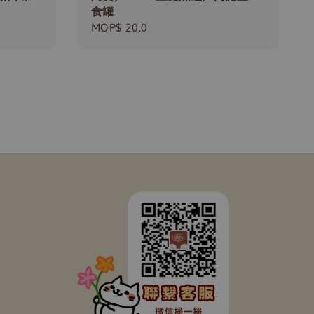
食罐
Regular
MOP$ 20.0
price