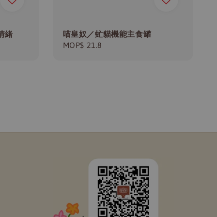
情緒
喵皇奴／虻貓機能主食罐
Regular
MOP$ 21.8
price