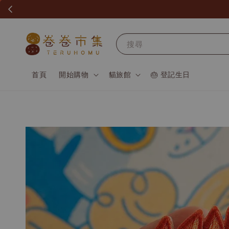
搜尋
首頁
開始購物
貓旅館
🎂 登記生日