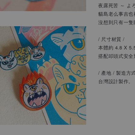
夜露死苦 ～ よ
貓島老么事吉也
沒想到只有一隻
/ 尺寸材質 /
本體約 4.8 X 5.
搭配叩頭式安全
/ 產地 / 製造方式
台灣設計製作。