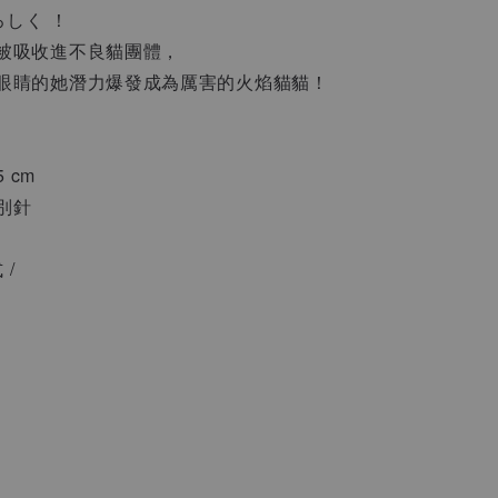
ろしく ！
被吸收進不良貓團體，
眼睛的她潛力爆發成為厲害的火焰貓貓！
5 cm
別針
 /