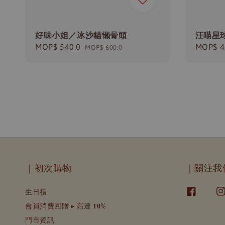
好味小姐／冰沙貓懶骨頭
汪喵星
Sale
MOP$ 540.0
Regular
Regula
MOP$ 4
MOP$ 600.0
price
price
price
｜初次購物
｜關注我
生日禮
會員消費回贈 ▸ 高達 𝟏𝟎%
門市資訊