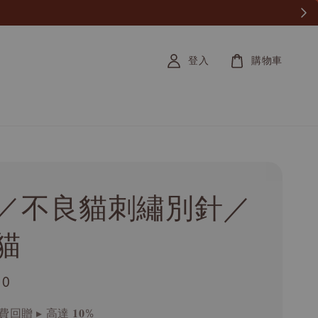
登入
購物車
／不良貓刺繡別針／
貓
.0
回贈 ▸ 高達 𝟏𝟎%