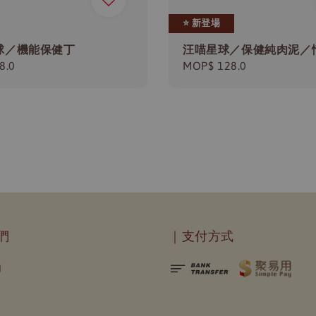
⭐️ 新登場
球／機能保健丁
汪喵星球／保健純肉泥／
r
8.0
Regular
MOP$ 128.0
price
們
｜支付方式