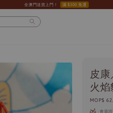
滿 $300 免運
全澳門送貨上門！
皮康
火焰
Regular
MOP$ 62
price
會員消費