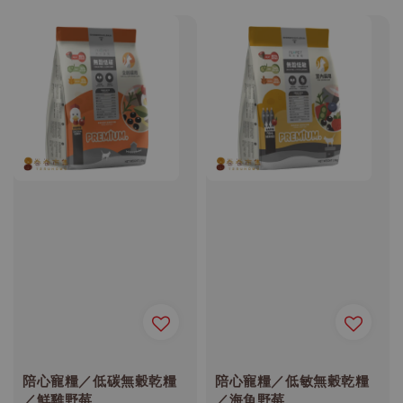
陪心寵糧／低碳無穀乾糧
陪心寵糧／低敏無穀乾糧
／鮮雞野莓
／海魚野莓