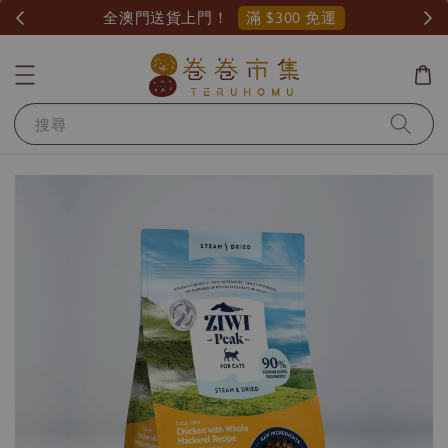
滿 $300 免運
全澳門送貨上門！
搜尋