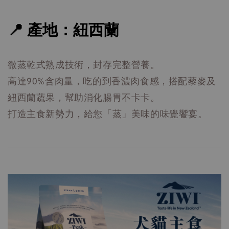
📍 產地：紐西蘭
微蒸乾式熟成技術，封存完整營養。
高達90%含肉量，吃的到香濃肉食感，搭配藜麥及
紐西蘭蔬果，幫助消化腸胃不卡卡。
打造主食新勢力，給您「蒸」美味的味覺饗宴。