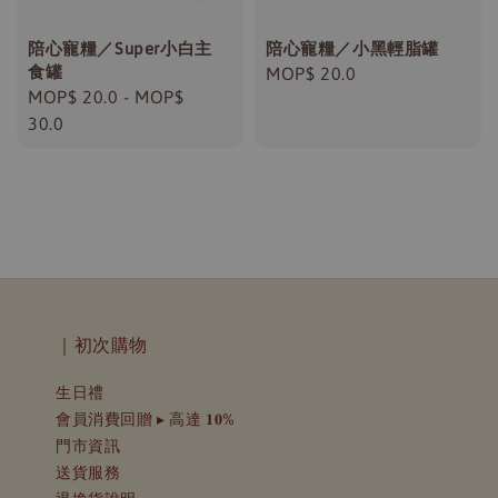
陪心寵糧／Super小白主
陪心寵糧／小黑輕脂罐
食罐
Regular
MOP$ 20.0
Regular
MOP$ 20.0
-
MOP$
price
price
30.0
｜初次購物
生日禮
會員消費回贈 ▸ 高達 𝟏𝟎%
門市資訊
送貨服務