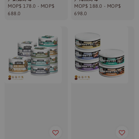
Regular
MOP$ 178.0
-
MOP$
Regular
MOP$ 188.0
-
MOP$
price
688.0
price
698.0