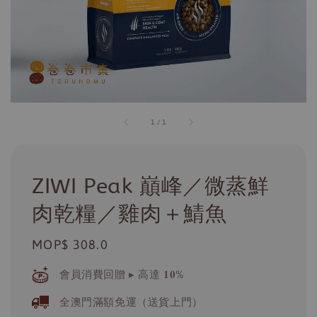
1
/
1
ZIWI Peak 巔峰／微蒸鮮
肉乾糧／雞肉＋鯖魚
Regular
MOP$ 308.0
price
會員消費回贈 ▸ 高達 𝟏𝟎%
全澳門滿額免運（送貨上門）